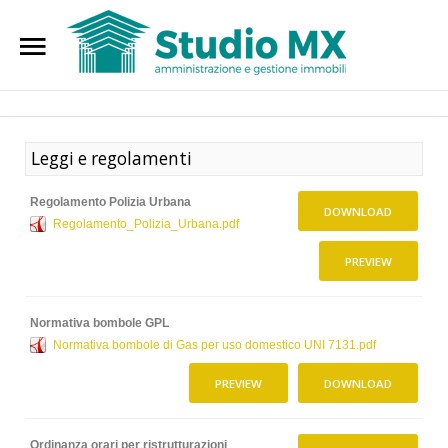
Home
Cerca
nel sito
Leggi e regolamenti
Chi siamo
Regolamento Polizia Urbana
Il Condominio
DOWNLOAD
Regolamento_Polizia_Urbana.pdf
Legislazione
PREVIEW
Modulistica
Normativa bombole GPL
Contatti
Normativa bombole di Gas per uso domestico UNI 7131.pdf
PREVIEW
DOWNLOAD
Ordinanza orari per ristrutturazioni