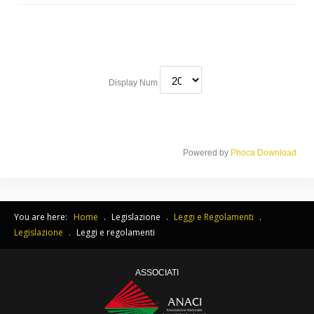
Display Num
Powered by
Phoca Download
You are here:
Home
.
Legislazione
.
Leggi e Regolamenti
.
Legislazione
.
Leggi e regolamenti
ASSOCIATI